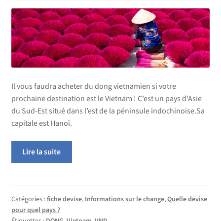
Il vous faudra acheter du dong vietnamien si votre
prochaine destination est le Vietnam ! C’est un pays d’Asie
du Sud-Est situé dans l’est de la péninsule indochinoise.Sa
capitale est Hanoï.
Lire la suite
Catégories :
fiche devise
,
Informations sur le change
,
Quelle devise
pour quel pays ?
Étiquettes :
DONG
,
Vietnam
,
VND