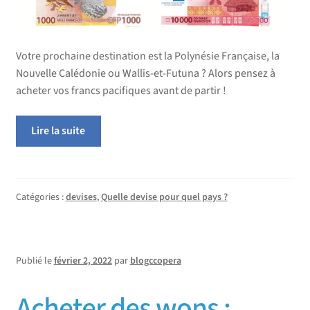
Votre prochaine destination est la Polynésie Française, la
Nouvelle Calédonie ou Wallis-et-Futuna ? Alors pensez à
acheter vos francs pacifiques avant de partir !
Lire la suite
Catégories :
devises
,
Quelle devise pour quel pays ?
Publié le
février 2, 2022
par
blogccopera
Acheter des wons :