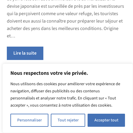
devise japonaise est surveillée de près par les investisseurs
qui la perçoivent comme une valeur refuge, les touristes
doivent eux aussi la connaître pour préparer leur séjour et
acheter des yens dans les meilleures conditions. Origine
et…
Lire la suite
Nous respectons votre vie privée.
Catégories :
devises
,
Informations sur le change
,
Quelle devise
Nous utilisons des cookies pour améliorer votre expérience de
pour quel pays ?
navigation, diffuser des publicités ou des contenus
personnalisés et analyser notre trafic. En cliquant sur « Tout
accepter », vous consentez à notre utilisation des cookies.
Publié le
août 26, 2021
par
blogccopera
Personnaliser
Tout rejeter
Accepter tout