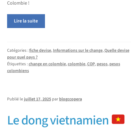
Colombie !
Lire la suite
Catégories :
fiche devise
,
Informations sur le change
,
Quelle devise
pour quel pays ?
Étiquettes :
change en colombie
,
colombie
,
COP
,
pesos
,
pesos
colombiens
Publié le
juillet 17, 2025
par
blogccopera
Le dong vietnamien