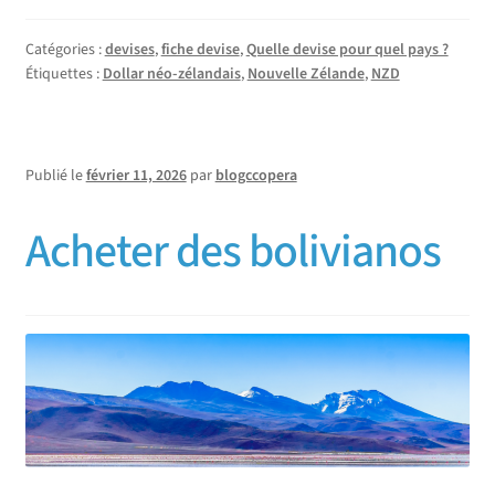
Catégories :
devises
,
fiche devise
,
Quelle devise pour quel pays ?
Étiquettes :
Dollar néo-zélandais
,
Nouvelle Zélande
,
NZD
Publié le
février 11, 2026
par
blogccopera
Acheter des bolivianos