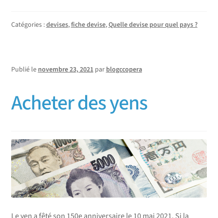
Catégories :
devises
,
fiche devise
,
Quelle devise pour quel pays ?
Publié le
novembre 23, 2021
par
blogccopera
Acheter des yens
Le yen a fêté son 150e anniversaire le 10 mai 2021. Si la