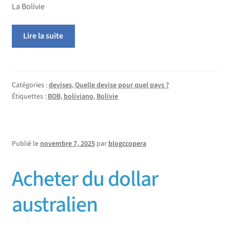
La Bolivie
Lire la suite
Catégories :
devises
,
Quelle devise pour quel pays ?
Étiquettes :
BOB
,
boliviano
,
Bolivie
Publié le
novembre 7, 2025
par
blogccopera
Acheter du dollar
australien