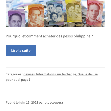
Pourquoi et comment acheter des pesos philippins ?
Lire la suite
Catégories :
devises
,
Informations sur le change
,
Quelle devise
pour quel pays ?
Publié le
juin 15, 2022
par
blogccopera