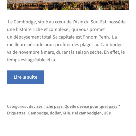
Le Cambodge, situé au cœur de l’Asie du Sud-Est, possède
une histoire riche et complexe , qui vous promet
un dépaysement total.Sa capitale est Phnom Penh. La
meilleure période pour profiter des plages au Cambodge
va de novembre à mars, durant la saison sèche. En effet, le
temps est agréable et la…
Lire la suite
Catégories :
devises
,
fiche pays
,
Quelle devise pour quel pays ?
Étiquettes :
Cambodge
,
dollar
,
KHR
,
riel cambodgien
,
USD