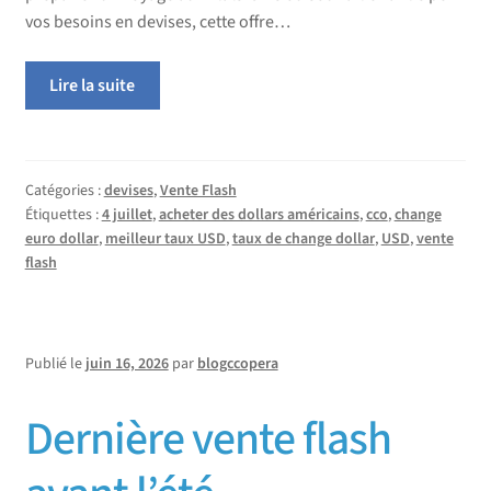
vos besoins en devises, cette offre…
Lire la suite
Catégories :
devises
,
Vente Flash
Étiquettes :
4 juillet
,
acheter des dollars américains
,
cco
,
change
euro dollar
,
meilleur taux USD
,
taux de change dollar
,
USD
,
vente
flash
Publié le
juin 16, 2026
par
blogccopera
Dernière vente flash