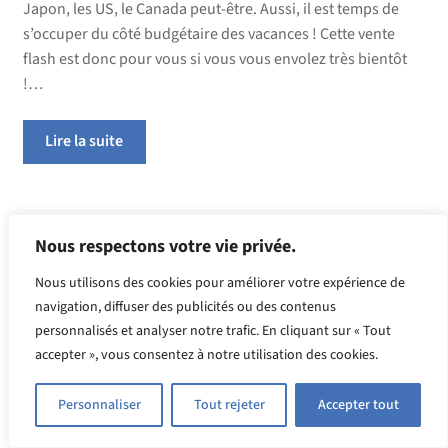
Japon, les US, le Canada peut-être. Aussi, il est temps de
s’occuper du côté budgétaire des vacances ! Cette vente
flash est donc pour vous si vous vous envolez très bientôt
!…
Lire la suite
Catégories :
Informations sur le change
,
Vente Flash
Nous respectons votre vie privée.
Étiquettes :
cco
,
dollar
,
japon
,
livre sterling
,
pack
,
vente flash
,
yen
Nous utilisons des cookies pour améliorer votre expérience de
navigation, diffuser des publicités ou des contenus
personnalisés et analyser notre trafic. En cliquant sur « Tout
Publié le
septembre 11, 2024
par
blogccopera
accepter », vous consentez à notre utilisation des cookies.
Vente flash de devises
Personnaliser
Tout rejeter
Accepter tout