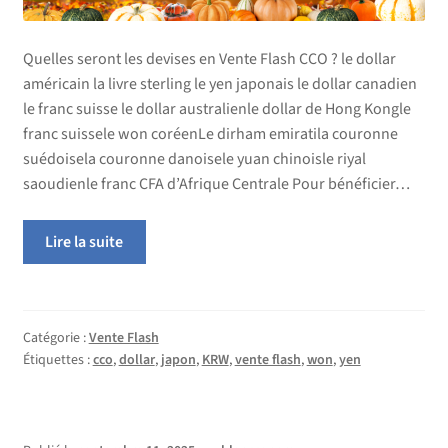
Quelles seront les devises en Vente Flash CCO ? le dollar
américain la livre sterling le yen japonais le dollar canadien
le franc suisse le dollar australienle dollar de Hong Kongle
franc suissele won coréenLe dirham emiratila couronne
suédoisela couronne danoisele yuan chinoisle riyal
saoudienle franc CFA d’Afrique Centrale Pour bénéficier…
Lire la suite
Catégorie :
Vente Flash
Étiquettes :
cco
,
dollar
,
japon
,
KRW
,
vente flash
,
won
,
yen