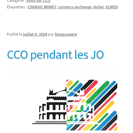
Catégorie :
Infos sur CCO
Étiquettes :
CHANGE MONEY
,
currency exchange
,
dollar
,
EUROS
Publié le
juillet 4, 2024
par
blogccopera
CCO pendant les JO