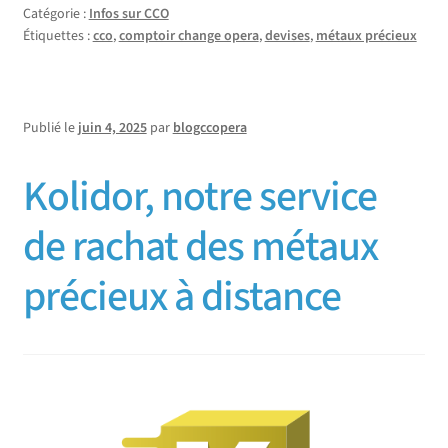
Catégorie :
Infos sur CCO
Étiquettes :
cco
,
comptoir change opera
,
devises
,
métaux précieux
Publié le
juin 4, 2025
par
blogccopera
Kolidor, notre service
de rachat des métaux
précieux à distance