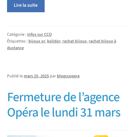
Lire la suite
Catégorie :
Infos sur CCO
Étiquettes :
bijoux or
,
kolidor
,
rachat bijoux
,
rachat bijoux à
dustance
Publié le
mars 25, 2025
par
blogccopera
Fermeture de l’agence
Opéra le lundi 31 mars