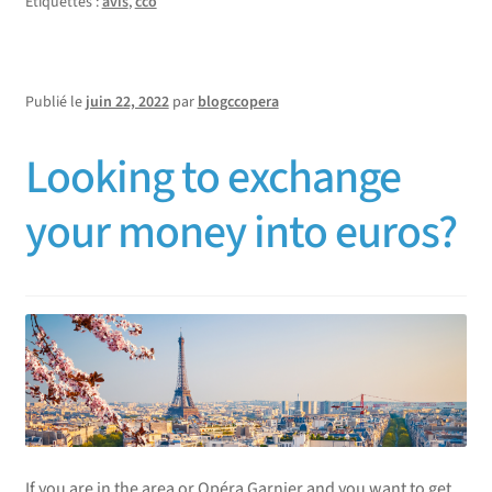
Étiquettes :
avis
,
cco
Publié le
juin 22, 2022
par
blogccopera
Looking to exchange
your money into euros?
If you are in the area or Opéra Garnier and you want to get