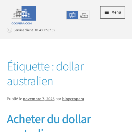
Aller
Aller
Menu
à
au
la
contenu
Service client : 01 43 12 87 35
navigation
Connexion
Étiquette :
dollar
ACHAT EN LIGNE
Ouvrir
le
australien
LE CHANGE EN AGENCE
Ouvrir
menu
le
enfant
PROMOS & OPTIONS
Ouvrir
menu
Publié le
novembre 7, 2025
par
blogccopera
le
enfant
SERVICE CLIENT
Ouvrir
menu
Acheter du dollar
le
enfant
menu
enfant