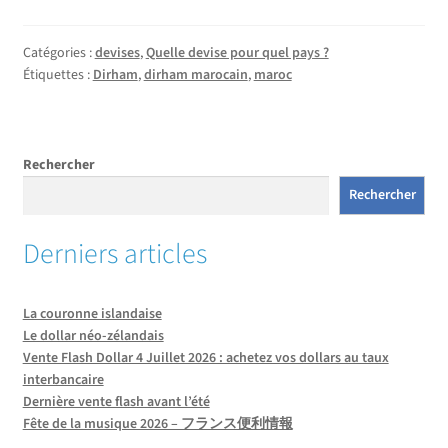
Catégories :
devises
,
Quelle devise pour quel pays ?
Étiquettes :
Dirham
,
dirham marocain
,
maroc
Rechercher
Rechercher
Derniers articles
La couronne islandaise
Le dollar néo-zélandais
Vente Flash Dollar 4 Juillet 2026 : achetez vos dollars au taux
interbancaire
Dernière vente flash avant l’été
Fête de la musique 2026 – フランス便利情報