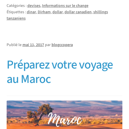
Catégories :
devises
,
Informations sur le change
Étiquettes :
dinar
,
Dirham
,
dollar
,
dollar canadien
,
shillings
tanzaniens
Publié le
mai 11, 2017
par
blogccopera
Préparez votre voyage
au Maroc