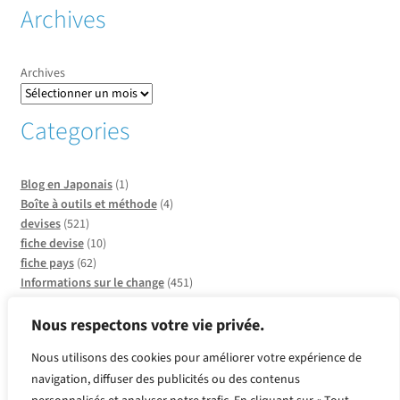
Archives
Archives
Categories
Blog en Japonais
(1)
Boîte à outils et méthode
(4)
devises
(521)
fiche devise
(10)
fiche pays
(62)
Informations sur le change
(451)
Informations sur les pays
(20)
Infos sur CCO
(137)
Nous respectons votre vie privée.
Insolite et faits divers
(2)
Nous utilisons des cookies pour améliorer votre expérience de
métaux
(2)
navigation, diffuser des publicités ou des contenus
Produits or et argent
(2)