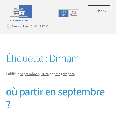
Aller
Aller
Menu
à
au
la
contenu
Service client : 01 43 12 87 35
navigation
Connexion
Étiquette :
Dirham
ACHAT EN LIGNE
Ouvrir
le
LE CHANGE EN AGENCE
Ouvrir
menu
Publié le
septembre 5, 2024
par
blogccopera
le
enfant
PROMOS & OPTIONS
Ouvrir
menu
où partir en septembre
le
enfant
SERVICE CLIENT
Ouvrir
menu
?
le
enfant
menu
enfant