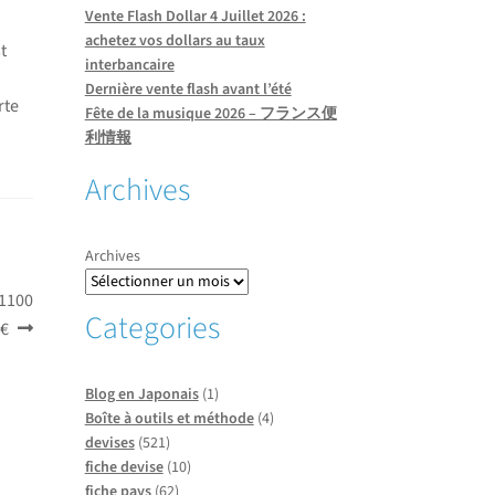
Vente Flash Dollar 4 Juillet 2026 :
achetez vos dollars au taux
t
interbancaire
Dernière vente flash avant l’été
rte
Fête de la musique 2026 – フランス便
利情報
Archives
Archives
 1100
Categories
 €
Blog en Japonais
(1)
Boîte à outils et méthode
(4)
devises
(521)
fiche devise
(10)
fiche pays
(62)