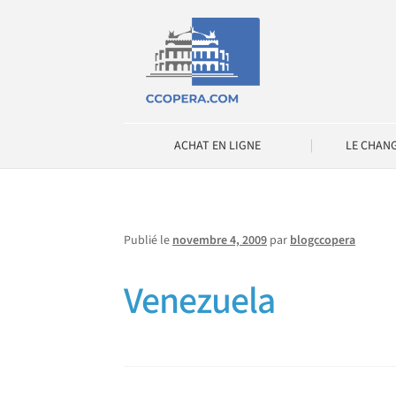
Aller
Aller
à
au
la
contenu
navigation
ACHAT EN LIGNE
LE CHAN
Publié le
novembre 4, 2009
par
blogccopera
Venezuela