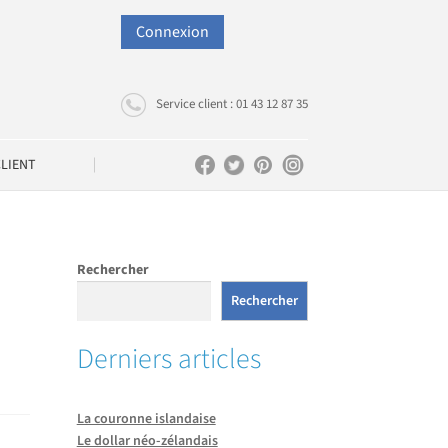
Connexion
Service client : 01 43 12 87 35
CLIENT
Rechercher
Rechercher
Derniers articles
La couronne islandaise
Le dollar néo-zélandais