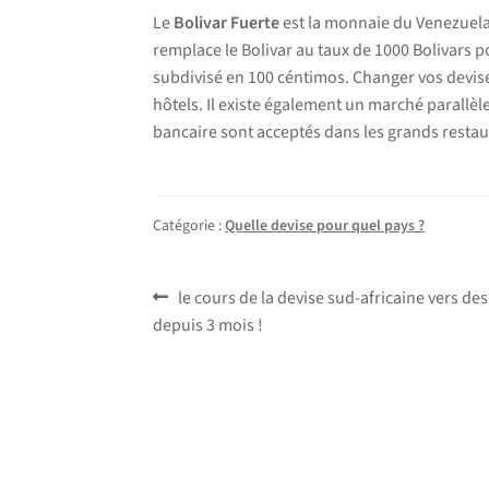
Le
Bolivar Fuerte
est la monnaie du Venezuela
remplace le Bolivar au taux de 1000 Bolivars pour
subdivisé en 100 céntimos. Changer vos devise
hôtels. Il existe également un marché parallèle
bancaire sont acceptés dans les grands restaur
Catégorie :
Quelle devise pour quel pays ?
Navigation
Article
le cours de la devise sud-africaine vers des
précédent :
depuis 3 mois !
de
l’article