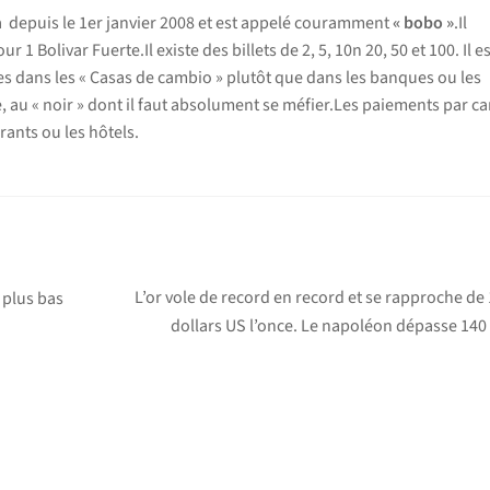
 depuis le 1er janvier 2008 et est appelé couramment
« bobo »
.Il
 1 Bolivar Fuerte.Il existe des billets de 2, 5, 10n 20, 50 et 100. Il es
s dans les « Casas de cambio » plutôt que dans les banques ou les
, au « noir » dont il faut absolument se méfier.Les paiements par ca
ants ou les hôtels.
Article
L’or vole de record en record et se rapproche de
 plus bas
suivant :
dollars US l’once. Le napoléon dépasse 140