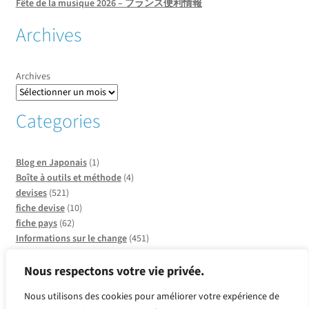
Fête de la musique 2026 – フランス便利情報
Archives
Archives
Categories
Blog en Japonais
(1)
Boîte à outils et méthode
(4)
devises
(521)
fiche devise
(10)
fiche pays
(62)
Informations sur le change
(451)
Informations sur les pays
(20)
Infos sur CCO
(137)
Nous respectons votre vie privée.
Insolite et faits divers
(2)
Nous utilisons des cookies pour améliorer votre expérience de
métaux
(2)