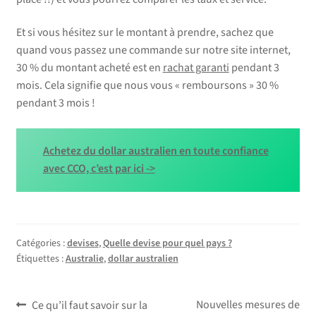
Et si vous hésitez sur le montant à prendre, sachez que
quand vous passez une commande sur notre site internet,
30 % du montant acheté est en
rachat garanti
pendant 3
mois. Cela signifie que nous vous « remboursons » 30 %
pendant 3 mois !
Achetez du dollar australien en toute confiance
avec CCO, c’est par ici ->
Catégories :
devises
,
Quelle devise pour quel pays ?
Étiquettes :
Australie
,
dollar australien
Navigation
Article
Article
Nouvelles mesures de
Ce qu’il faut savoir sur la