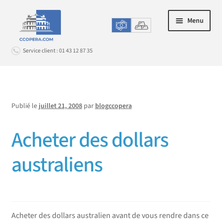
Aller
Aller
Menu
à
au
la
contenu
Service client : 01 43 12 87 35
navigation
Connexion
Publié le
juillet 21, 2008
par
blogccopera
ACHAT EN LIGNE
Ouvrir
le
Acheter des dollars
LE CHANGE EN AGENCE
Ouvrir
menu
le
enfant
PROMOS & OPTIONS
australiens
Ouvrir
menu
le
enfant
SERVICE CLIENT
Ouvrir
menu
le
enfant
menu
Acheter des dollars australien avant de vous rendre dans ce
enfant