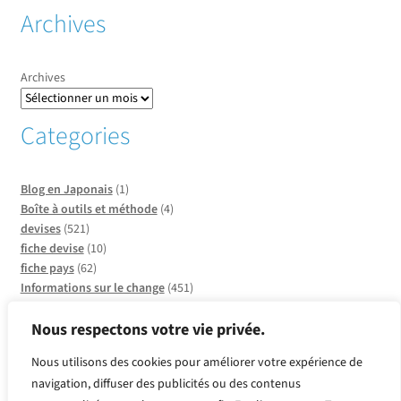
Archives
Archives
Categories
Blog en Japonais
(1)
Boîte à outils et méthode
(4)
devises
(521)
fiche devise
(10)
fiche pays
(62)
Informations sur le change
(451)
Informations sur les pays
(20)
Infos sur CCO
(137)
Nous respectons votre vie privée.
Insolite et faits divers
(2)
Nous utilisons des cookies pour améliorer votre expérience de
métaux
(2)
navigation, diffuser des publicités ou des contenus
Produits or et argent
(2)