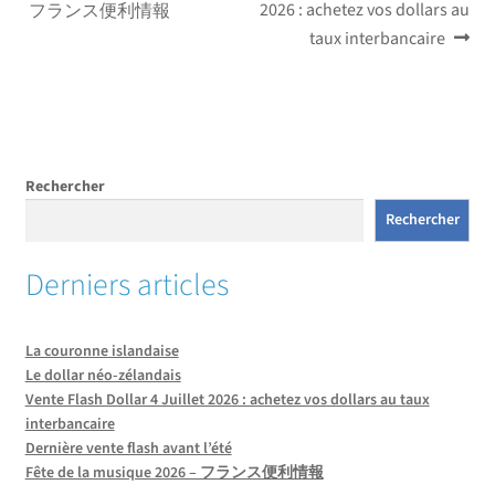
précédent :
suivant :
2026 : achetez vos dollars au
フランス便利情報
de
taux interbancaire
l’article
Rechercher
Rechercher
Derniers articles
La couronne islandaise
Le dollar néo-zélandais
Vente Flash Dollar 4 Juillet 2026 : achetez vos dollars au taux
interbancaire
Dernière vente flash avant l’été
Fête de la musique 2026 – フランス便利情報