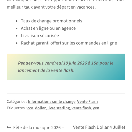
meilleur taux avant votre départ en vacances.
Taux de change promotionnels
Achat en ligne ou en agence
Livraison sécurisée
Rachat garanti offert sur les commandes en ligne
Rendez-vous vendredi 19 juin 2026 à 15h pour le
lancement de la vente flash.
Catégories :
Informations sur le change
,
Vente Flash
Étiquettes :
cco
,
dollar
,
livre sterling
,
vente flash
,
yen
Navigation
Article
Article
Vente Flash Dollar 4 Juillet
Fête de la musique 2026 –