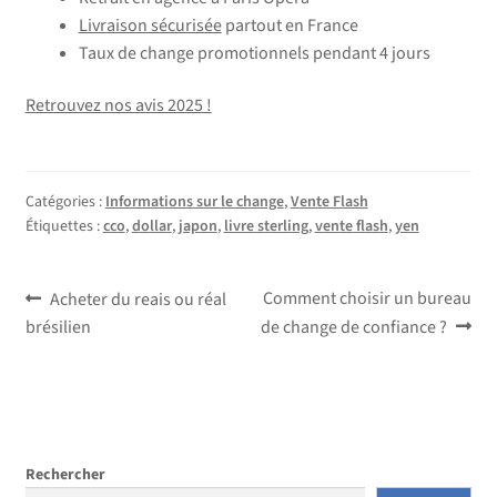
Livraison sécurisée
partout en France
Taux de change promotionnels pendant 4 jours
Retrouvez nos avis 2025 !
Catégories :
Informations sur le change
,
Vente Flash
Étiquettes :
cco
,
dollar
,
japon
,
livre sterling
,
vente flash
,
yen
Navigation
Article
Article
Comment choisir un bureau
Acheter du reais ou réal
précédent :
suivant :
brésilien
de change de confiance ?
de
l’article
Rechercher