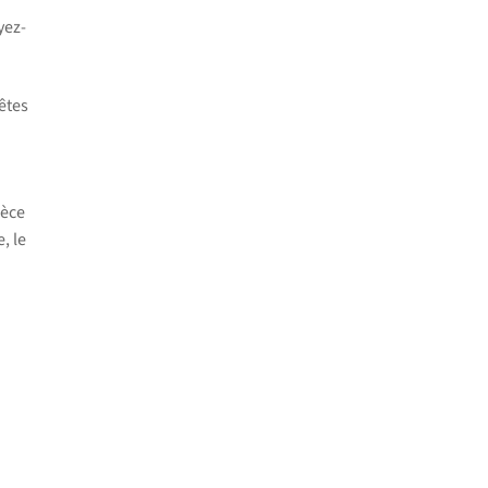
yez-
êtes
ièce
, le