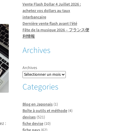
Vente Flash Dollar 4 Juillet 2026 :
achetez vos dollars au taux
interbancaire
Dernière vente flash avant l’été
Fête de la musique 2026 – フランス便
利情報
Archives
Archives
Categories
Blog en Japonais
(1)
Boîte à outils et méthode
(4)
devises
(521)
ez :
fiche devise
(10)
fiche pays
(62)