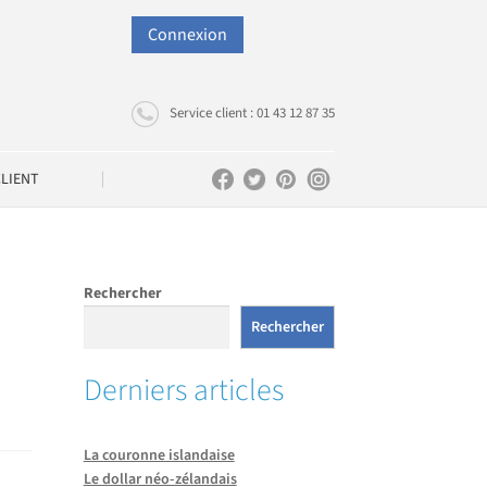
Connexion
Service client : 01 43 12 87 35
CLIENT
Rechercher
Rechercher
Derniers articles
La couronne islandaise
Le dollar néo-zélandais