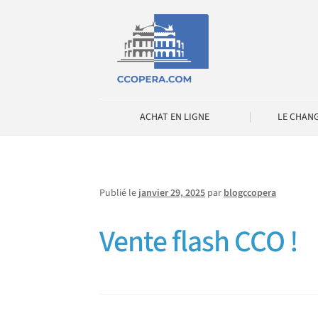
Aller
Aller
à
au
la
contenu
navigation
ACHAT EN LIGNE
LE CHAN
Publié le
janvier 29, 2025
par
blogccopera
Vente flash CCO !