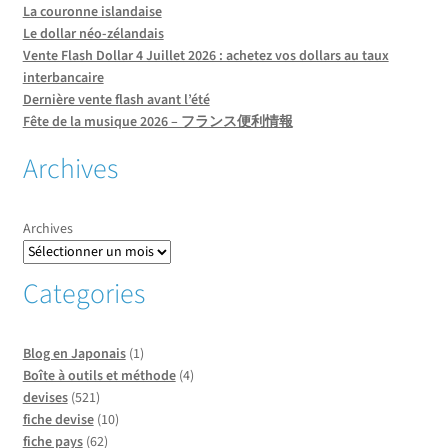
La couronne islandaise
Le dollar néo-zélandais
Vente Flash Dollar 4 Juillet 2026 : achetez vos dollars au taux
interbancaire
Dernière vente flash avant l’été
Fête de la musique 2026 – フランス便利情報
Archives
Archives
Categories
Blog en Japonais
(1)
Boîte à outils et méthode
(4)
devises
(521)
fiche devise
(10)
fiche pays
(62)