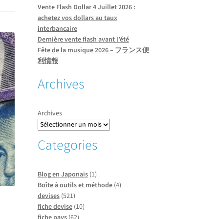
Vente Flash Dollar 4 Juillet 2026 :
achetez vos dollars au taux
interbancaire
Dernière vente flash avant l’été
Fête de la musique 2026 – フランス便
利情報
Archives
Archives
Categories
Blog en Japonais
(1)
Boîte à outils et méthode
(4)
devises
(521)
à
fiche devise
(10)
fiche pays
(62)