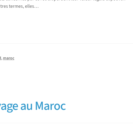
autres termes, elles…
d
,
maroc
yage au Maroc