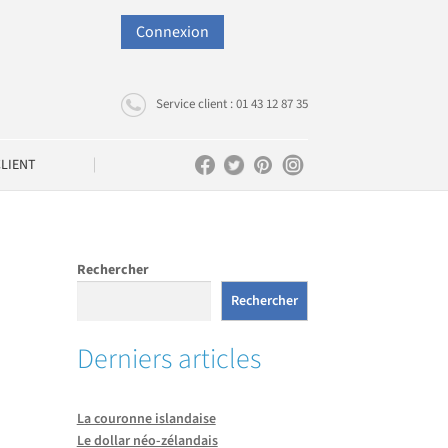
Connexion
Service client : 01 43 12 87 35
CLIENT
Rechercher
Rechercher
Derniers articles
La couronne islandaise
Le dollar néo-zélandais