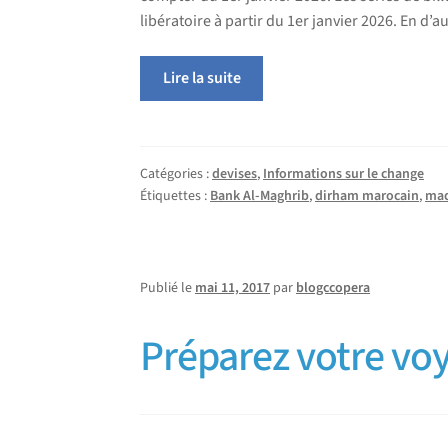
libératoire à partir du 1er janvier 2026. En d’
Lire la suite
Catégories :
devises
,
Informations sur le change
Étiquettes :
Bank Al-Maghrib
,
dirham marocain
,
ma
Publié le
mai 11, 2017
par
blogccopera
Préparez votre vo