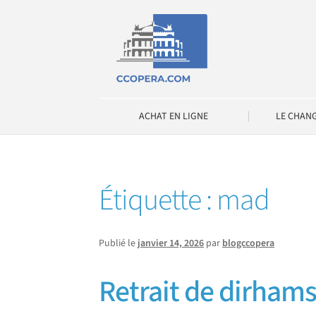
Aller
Aller
à
au
la
contenu
navigation
ACHAT EN LIGNE
LE CHAN
Étiquette :
mad
Publié le
janvier 14, 2026
par
blogccopera
Retrait de dirham