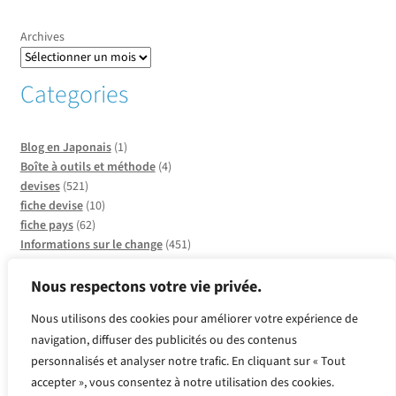
Archives
Categories
Blog en Japonais
(1)
Boîte à outils et méthode
(4)
devises
(521)
fiche devise
(10)
fiche pays
(62)
Informations sur le change
(451)
Informations sur les pays
(20)
Infos sur CCO
(137)
Nous respectons votre vie privée.
Insolite et faits divers
(2)
Nous utilisons des cookies pour améliorer votre expérience de
métaux
(2)
navigation, diffuser des publicités ou des contenus
Produits or et argent
(2)
personnalisés et analyser notre trafic. En cliquant sur « Tout
Quelle devise pour quel pays ?
(39)
Revue de presse
(143)
accepter », vous consentez à notre utilisation des cookies.