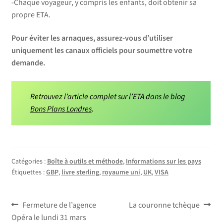
-Chaque voyageur, y compris les enfants, doit obtenir sa
propre ETA.​
Pour éviter les arnaques, assurez-vous d’utiliser
uniquement les canaux officiels pour soumettre votre
demande.​
Retrouvez l’article complet sur l’ETA dans le blog
Bons Plans Londres
.
Catégories :
Boîte à outils et méthode
,
Informations sur les pays
Étiquettes :
GBP
,
livre sterling
,
royaume uni
,
UK
,
VISA
Navigation
Article
Article
Fermeture de l’agence
La couronne tchèque
précédent :
suivant :
Opéra le lundi 31 mars