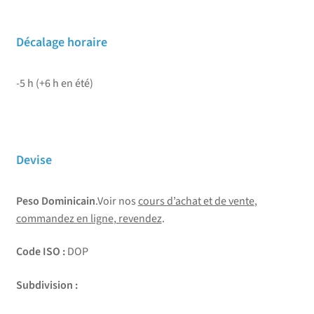
Décalage horaire
-5 h (+6 h en été)
Devise
Peso Dominicain
.Voir nos
cours d’achat et de vente
,
commandez en ligne
,
revendez
.
Code ISO :
DOP
Subdivision :