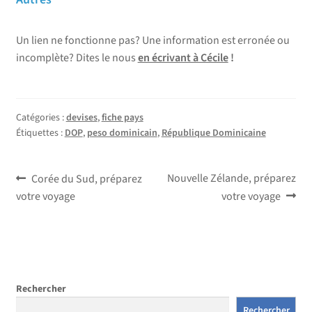
Un lien ne fonctionne pas? Une information est erronée ou
incomplète? Dites le nous
en écrivant à Cécile
!
Catégories :
devises
,
fiche pays
Étiquettes :
DOP
,
peso dominicain
,
République Dominicaine
Navigation
Article
Article
Nouvelle Zélande, préparez
Corée du Sud, préparez
précédent :
suivant :
votre voyage
votre voyage
de
l’article
Rechercher
Rechercher