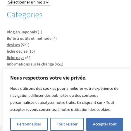
Categories
Blog en Japonais
(1)
Boîte à outils et méthode
(4)
devises
(521)
fiche devise
(10)
fiche pays
(62)
Informations sur le change
(451)
Informations sur les pays
(20)
Infos sur CCO
(137)
Nous respectons votre vie privée.
Insolite et faits divers
(2)
Nous utilisons des cookies pour améliorer votre expérience de
métaux
(2)
navigation, diffuser des publicités ou des contenus
Produits or et argent
(2)
personnalisés et analyser notre trafic. En cliquant sur « Tout
Quelle devise pour quel pays ?
(39)
Revue de presse
(143)
accepter », vous consentez à notre utilisation des cookies.
Vente Flash
(97)
Personnaliser
Tout rejeter
Accepter tout