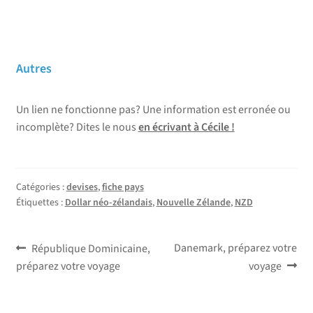
Autres
Un lien ne fonctionne pas? Une information est erronée ou
incomplète? Dites le nous
en écrivant à Cécile !
Catégories :
devises
,
fiche pays
Étiquettes :
Dollar néo-zélandais
,
Nouvelle Zélande
,
NZD
Navigation
Article
Article
Danemark, préparez votre
République Dominicaine,
précédent :
suivant :
préparez votre voyage
voyage
de
l’article