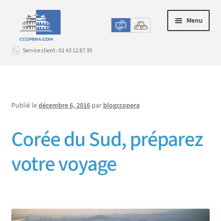
Aller
Aller
Menu
à
au
la
contenu
Service client : 01 43 12 87 35
navigation
Connexion
Publié le
décembre 6, 2016
par
blogccopera
ACHAT EN LIGNE
Ouvrir
le
Corée du Sud, préparez
LE CHANGE EN AGENCE
Ouvrir
menu
le
enfant
PROMOS & OPTIONS
votre voyage
Ouvrir
menu
le
enfant
SERVICE CLIENT
Ouvrir
menu
le
enfant
menu
enfant