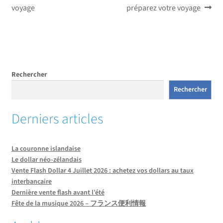
précédent :
suivant :
voyage
préparez votre voyage
de
l’article
Rechercher
Rechercher
Derniers articles
La couronne islandaise
Le dollar néo-zélandais
Vente Flash Dollar 4 Juillet 2026 : achetez vos dollars au taux
interbancaire
Dernière vente flash avant l’été
Fête de la musique 2026 – フランス便利情報