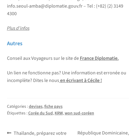
info.seoul-amba@diplomatie.gouv.fr – Tel : (+82) (2) 3149
4300
Plus d’infos
Autres
Conseil aux Voyageurs sur le site de
France Diplomatie.
Un lien ne fonctionne pas? Une information est erronée ou
incomplète? Dites le nous
en écrivant à Cécile !
Catégories :
devises
,
fiche pays
Étiquettes :
Corée du Sud
,
KRW
,
won sud-coréen
Navigation
Article
Article
République Dominicaine,
Thaïlande, préparez votre