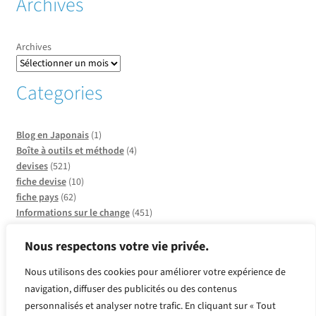
Archives
Archives
Categories
Blog en Japonais
(1)
Boîte à outils et méthode
(4)
devises
(521)
fiche devise
(10)
fiche pays
(62)
Informations sur le change
(451)
Informations sur les pays
(20)
Infos sur CCO
(137)
Nous respectons votre vie privée.
Insolite et faits divers
(2)
Nous utilisons des cookies pour améliorer votre expérience de
métaux
(2)
navigation, diffuser des publicités ou des contenus
Produits or et argent
(2)
personnalisés et analyser notre trafic. En cliquant sur « Tout
Quelle devise pour quel pays ?
(39)