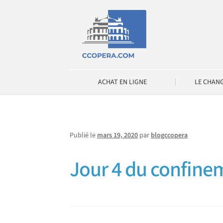
Aller
Aller
à
au
la
contenu
navigation
ACHAT EN LIGNE
LE CHAN
Publié le
mars 19, 2020
par
blogccopera
Jour 4 du confinem