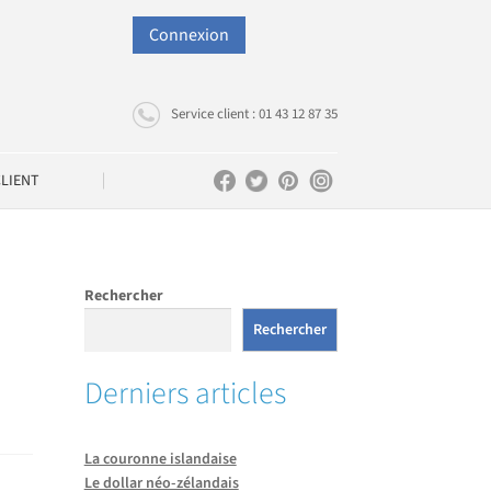
Connexion
Service client : 01 43 12 87 35
CLIENT
Rechercher
Rechercher
Derniers articles
La couronne islandaise
Le dollar néo-zélandais