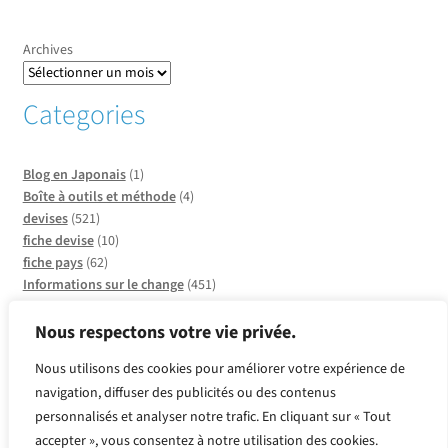
Archives
Categories
Blog en Japonais
(1)
Boîte à outils et méthode
(4)
devises
(521)
fiche devise
(10)
fiche pays
(62)
Informations sur le change
(451)
Informations sur les pays
(20)
Infos sur CCO
(137)
Nous respectons votre vie privée.
Insolite et faits divers
(2)
Nous utilisons des cookies pour améliorer votre expérience de
métaux
(2)
navigation, diffuser des publicités ou des contenus
Produits or et argent
(2)
Quelle devise pour quel pays ?
(39)
personnalisés et analyser notre trafic. En cliquant sur « Tout
Revue de presse
(143)
accepter », vous consentez à notre utilisation des cookies.