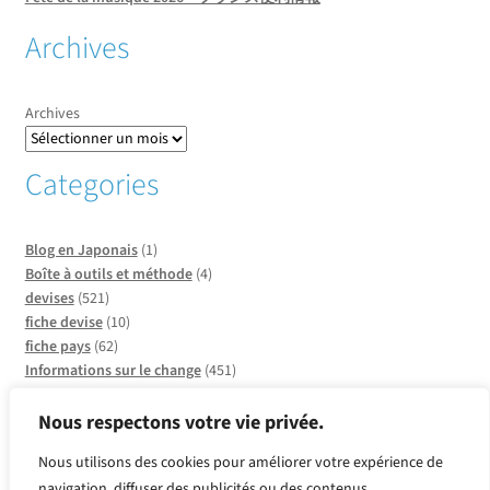
Archives
Archives
Categories
Blog en Japonais
(1)
Boîte à outils et méthode
(4)
devises
(521)
fiche devise
(10)
fiche pays
(62)
Informations sur le change
(451)
Informations sur les pays
(20)
Infos sur CCO
(137)
Nous respectons votre vie privée.
Insolite et faits divers
(2)
Nous utilisons des cookies pour améliorer votre expérience de
métaux
(2)
navigation, diffuser des publicités ou des contenus