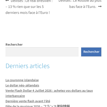
Navigation
Article
Article
Devises : Le Rouble au plus
Devises : Le real brésilien :
précédent :
suivant :
– 13 % rien que sur les 5
bas face à l’Euro.
de
derniers mois face à l’Euro !
l’article
Rechercher
Rechercher
Derniers articles
La couronne islandaise
Le dollar néo-zélandais
Vente Flash Dollar 4 Juillet 2026 : achetez vos dollars au taux
interbancaire
Dernière vente flash avant l’été
Fête de la musique 2026 – フランス便利情報