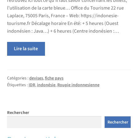
retrouvez ici tout ce qu’il faut savoir concernant les billets,
l’utilisation de la carte bleue… Office du Tourisme 22 rue
Laplace, 75005 Paris, France – Web: https://indonesie-
tourisme.fr Décalage horaire En été: + 5 heures (Ouest
indonésien : Java…) + 6 heures (Centre indonésien :…
Lire la suite
Catégories :
devises
,
fiche pays
Étiquettes :
IDR
,
indonésie
,
Roupie indonnesienne
Rechercher
Rechercher