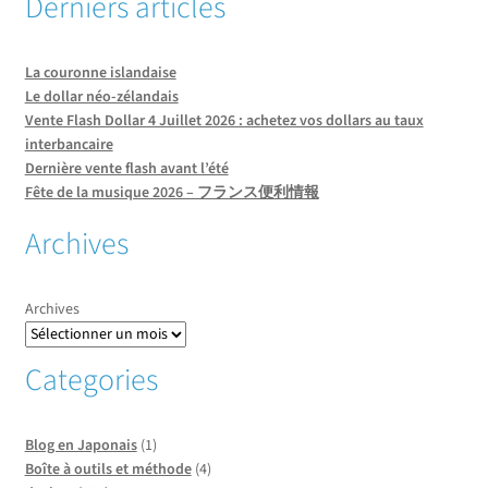
Derniers articles
La couronne islandaise
Le dollar néo-zélandais
Vente Flash Dollar 4 Juillet 2026 : achetez vos dollars au taux
interbancaire
Dernière vente flash avant l’été
Fête de la musique 2026 – フランス便利情報
Archives
Archives
Categories
Blog en Japonais
(1)
Boîte à outils et méthode
(4)