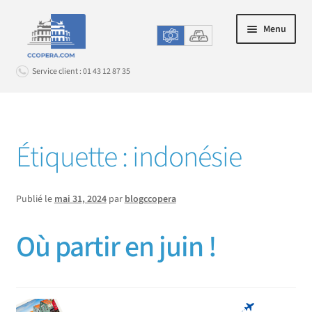
Aller
Aller
Menu
à
au
la
contenu
Service client : 01 43 12 87 35
navigation
Connexion
Étiquette :
indonésie
ACHAT EN LIGNE
Ouvrir
le
LE CHANGE EN AGENCE
Ouvrir
menu
Publié le
mai 31, 2024
par
blogccopera
le
enfant
PROMOS & OPTIONS
Ouvrir
menu
Où partir en juin !
le
enfant
SERVICE CLIENT
Ouvrir
menu
le
enfant
menu
enfant