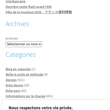
interbancaire
Dernière vente flash avant l’été
Fête de la musique 2026 – フランス便利情報
Archives
Archives
Categories
Blog en Japonais
(1)
Boîte à outils et méthode
(4)
devises
(521)
fiche devise
(10)
fiche pays
(62)
Informations sur le change
(451)
Informations sur les pays
(20)
Infos sur CCO
(137)
Nous respectons votre vie privée.