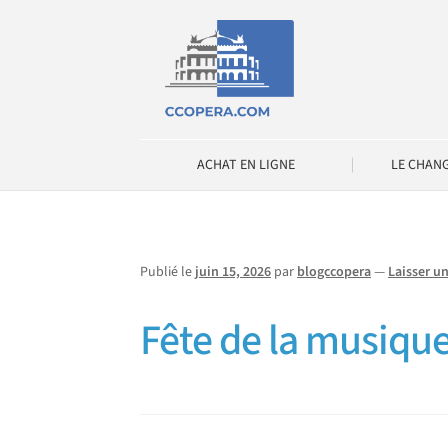
Aller
Aller
à
au
la
contenu
navigation
ACHAT EN LIGNE
LE CHAN
Publié le
juin 15, 2026
par
blogccopera
—
Laisser u
Fête de la mu