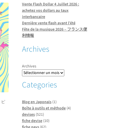
Vente Flash Dollar 4 Juillet 2026 :
achetez vos dollars au taux
interbancaire
Dernière vente flash avant l’été
Fête de la musique 2026 – フランス便
利情報
Archives
Archives
Categories
Blog en Japonais
(1)
トピ
Boîte à outils et méthode
(4)
devises
(521)
fiche devise
(10)
fiche pays
(62)