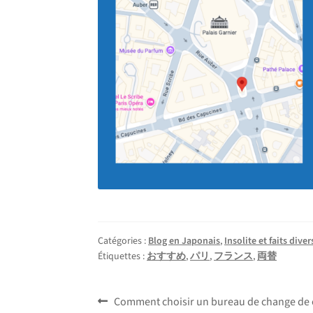
Catégories :
Blog en Japonais
,
Insolite et faits diver
Étiquettes :
おすすめ
,
パリ
,
フランス
,
両替
Navigation
Article
Comment choisir un bureau de change de 