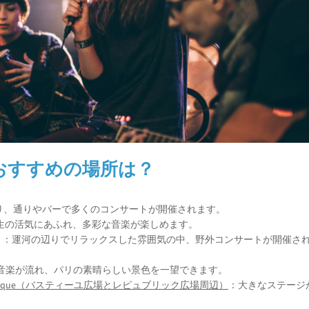
おすすめの場所は？
り、通りやバーで多くのコンサートが開催されます。
生の活気にあふれ、多彩な音楽が楽しめます。
マルタン運河）：運河の辺りでリラックスした雰囲気の中、野外コンサートが開催さ
音楽が流れ、パリの素晴らしい景色を一望できます。
e de la République（バスティーユ広場とレピュブリック広場周辺）
：大きなステージ