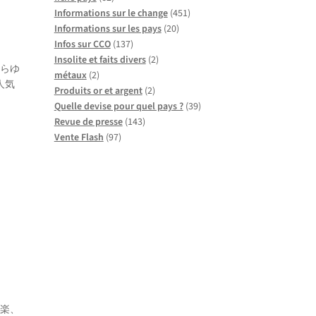
Informations sur le change
(451)
Informations sur les pays
(20)
Infos sur CCO
(137)
Insolite et faits divers
(2)
あらゆ
métaux
(2)
人気
Produits or et argent
(2)
Quelle devise pour quel pays ?
(39)
Revue de presse
(143)
Vente Flash
(97)
音楽、