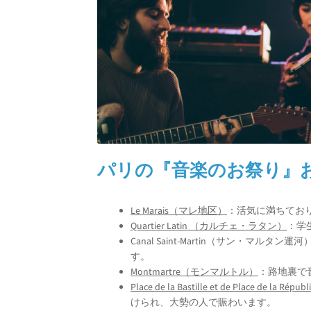
パリの
『音楽のお祭り』
Le Marais（マレ地区）
：活気に満ちてお
Quartier Latin （カルチェ・ラタン）
：学
Canal Saint-Martin（サン・
す。
Montmartre（モンマルトル）
：路地裏で
Place de la Bastille et de Plac
けられ、大勢の人で賑わいます。