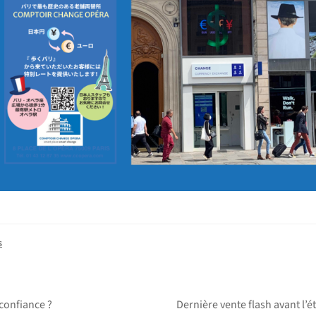
s
Article
confiance ?
Dernière vente flash avant l’é