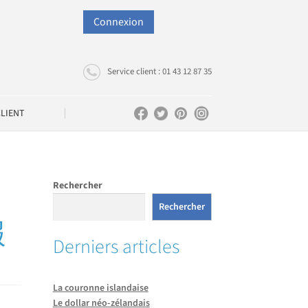
Connexion
Service client : 01 43 12 87 35
CLIENT
Rechercher
Rechercher
報
Derniers articles
La couronne islandaise
Le dollar néo-zélandais