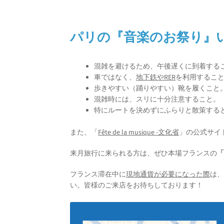
パリの
『音楽のお祭り』
混雑を避けるため、午後遅くに到着する
車ではなく、
地下鉄やRER
を利用するこ
歩きやすい（踊りやすい）靴を履くこと
混雑時には、スリに十分注意すること。
特にルートを決めずにふらりと散策する
また、「
Fête de la musique -文化省
」の公式サイ
来月旅行に来られる方は、ぜひ本場フランスの
フランス滞在中に
現地通貨が必要になった際
は
い。皆様のご来店をお待ちしております！