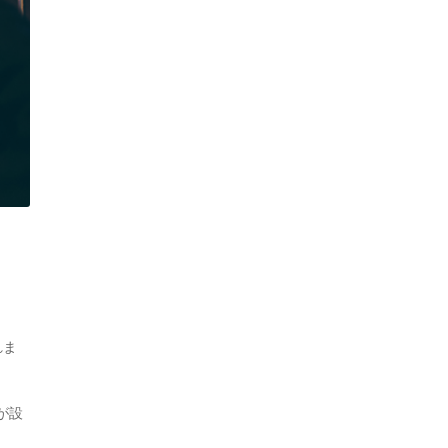
れま
が設