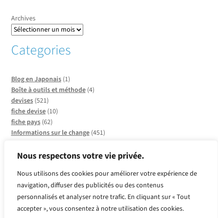
Archives
Categories
Blog en Japonais
(1)
Boîte à outils et méthode
(4)
devises
(521)
fiche devise
(10)
fiche pays
(62)
Informations sur le change
(451)
Informations sur les pays
(20)
Infos sur CCO
(137)
Nous respectons votre vie privée.
Insolite et faits divers
(2)
Nous utilisons des cookies pour améliorer votre expérience de
métaux
(2)
navigation, diffuser des publicités ou des contenus
Produits or et argent
(2)
personnalisés et analyser notre trafic. En cliquant sur « Tout
Quelle devise pour quel pays ?
(39)
Revue de presse
(143)
accepter », vous consentez à notre utilisation des cookies.