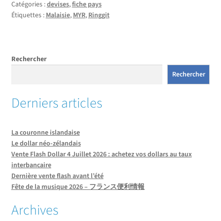
Catégories :
devises
,
fiche pays
Étiquettes :
Malaisie
,
MYR
,
Ringgit
Rechercher
Rechercher
Derniers articles
La couronne islandaise
Le dollar néo-zélandais
Vente Flash Dollar 4 Juillet 2026 : achetez vos dollars au taux
interbancaire
Dernière vente flash avant l’été
Fête de la musique 2026 – フランス便利情報
Archives