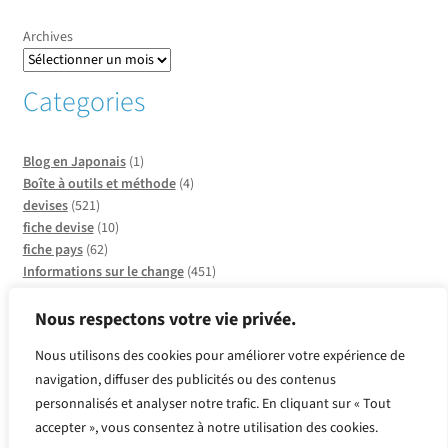
Archives
Categories
Blog en Japonais
(1)
Boîte à outils et méthode
(4)
devises
(521)
fiche devise
(10)
fiche pays
(62)
Informations sur le change
(451)
Informations sur les pays
(20)
Infos sur CCO
(137)
Nous respectons votre vie privée.
Insolite et faits divers
(2)
Nous utilisons des cookies pour améliorer votre expérience de
métaux
(2)
navigation, diffuser des publicités ou des contenus
Produits or et argent
(2)
Quelle devise pour quel pays ?
(39)
personnalisés et analyser notre trafic. En cliquant sur « Tout
Revue de presse
(143)
accepter », vous consentez à notre utilisation des cookies.
Vente Flash
(97)