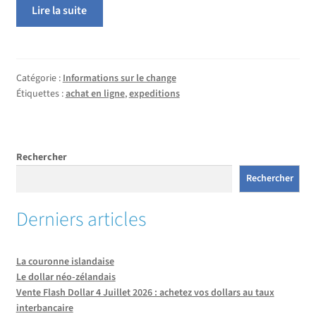
Lire la suite
Catégorie :
Informations sur le change
Étiquettes :
achat en ligne
,
expeditions
Rechercher
Rechercher
Derniers articles
La couronne islandaise
Le dollar néo-zélandais
Vente Flash Dollar 4 Juillet 2026 : achetez vos dollars au taux
interbancaire