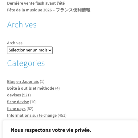
Dernière vente flash avant l’été
Fête de la musique 2026 – フランス便利情報
Archives
Archives
Categories
Blog en Japonais
(1)
Boîte à outils et méthode
(4)
devises
(521)
fiche devise
(10)
fiche pays
(62)
Informations sur le change
(451)
Informations sur les pays
(20)
Infos sur CCO
(137)
Nous respectons votre vie privée.
Insolite et faits divers
(2)