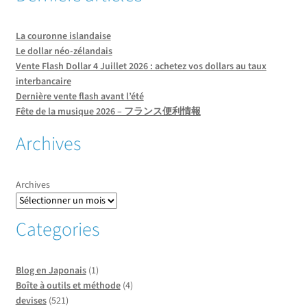
La couronne islandaise
Le dollar néo-zélandais
Vente Flash Dollar 4 Juillet 2026 : achetez vos dollars au taux
interbancaire
Dernière vente flash avant l’été
Fête de la musique 2026 – フランス便利情報
Archives
Archives
Categories
Blog en Japonais
(1)
Boîte à outils et méthode
(4)
devises
(521)