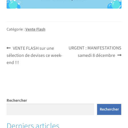
Catégorie :
Vente Flash
Navigation
Article
Article
URGENT : MANIFESTATIONS
VENTE FLASH sur une
précédent :
suivant :
sélection de devises ce week-
samedi 8 décembre
de
end !!!
l’article
Rechercher
Rechercher
Derniers articles