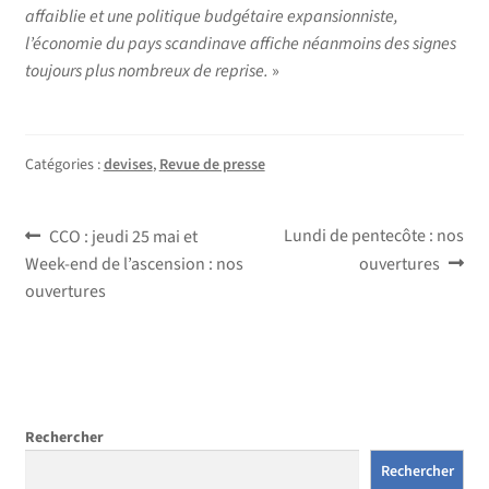
affaiblie et une politique budgétaire expansionniste,
l’économie du pays scandinave affiche néanmoins des signes
toujours plus nombreux de reprise.
»
Catégories :
devises
,
Revue de presse
Navigation
Article
Article
Lundi de pentecôte : nos
CCO : jeudi 25 mai et
précédent :
suivant :
Week-end de l’ascension : nos
ouvertures
de
ouvertures
l’article
Rechercher
Rechercher