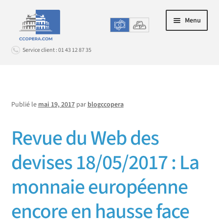
Aller
Aller
Menu
à
au
la
contenu
Service client : 01 43 12 87 35
navigation
Connexion
Publié le
mai 19, 2017
par
blogccopera
ACHAT EN LIGNE
Ouvrir
le
Revue du Web des
LE CHANGE EN AGENCE
Ouvrir
menu
le
enfant
PROMOS & OPTIONS
devises 18/05/2017 : La
Ouvrir
menu
le
enfant
SERVICE CLIENT
monnaie européenne
Ouvrir
menu
le
enfant
encore en hausse face
menu
enfant