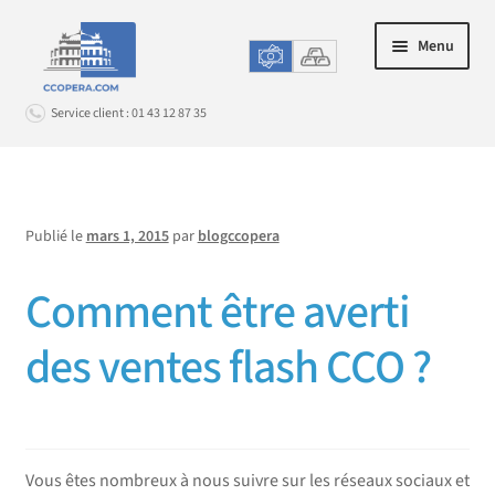
Aller
Aller
Menu
à
au
la
contenu
Service client : 01 43 12 87 35
navigation
Connexion
Publié le
mars 1, 2015
par
blogccopera
ACHAT EN LIGNE
Ouvrir
le
Comment être averti
LE CHANGE EN AGENCE
Ouvrir
menu
le
enfant
PROMOS & OPTIONS
des ventes flash CCO ?
Ouvrir
menu
le
enfant
SERVICE CLIENT
Ouvrir
menu
le
enfant
menu
Vous êtes nombreux à nous suivre sur les réseaux sociaux et
enfant