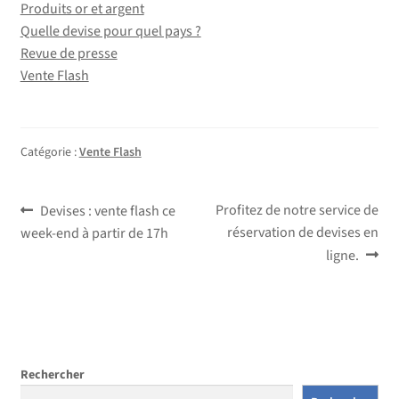
Produits or et argent
Quelle devise pour quel pays ?
Revue de presse
Vente Flash
Catégorie :
Vente Flash
Navigation
Article
Article
Profitez de notre service de
Devises : vente flash ce
précédent :
suivant :
réservation de devises en
week-end à partir de 17h
de
ligne.
l’article
Rechercher