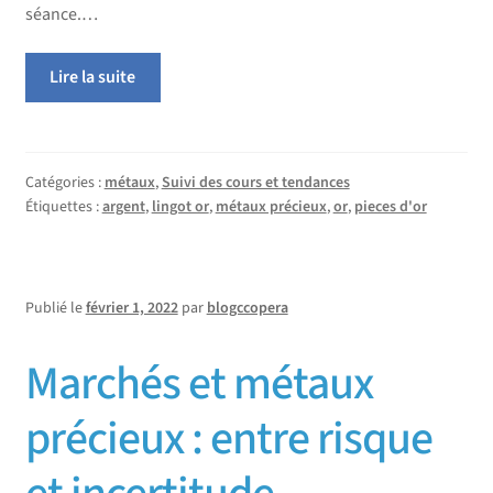
séance.…
Lire la suite
Catégories :
métaux
,
Suivi des cours et tendances
Étiquettes :
argent
,
lingot or
,
métaux précieux
,
or
,
pieces d'or
Publié le
février 1, 2022
par
blogccopera
Marchés et métaux
précieux : entre risque