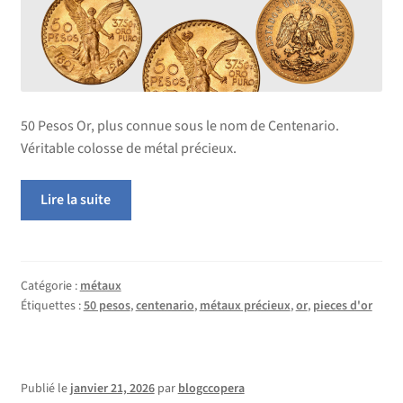
enfant
menu
enfant
50 Pesos Or, plus connue sous le nom de Centenario.
Véritable colosse de métal précieux.
Lire la suite
Catégorie :
métaux
Étiquettes :
50 pesos
,
centenario
,
métaux précieux
,
or
,
pieces d'or
Publié le
janvier 21, 2026
par
blogccopera