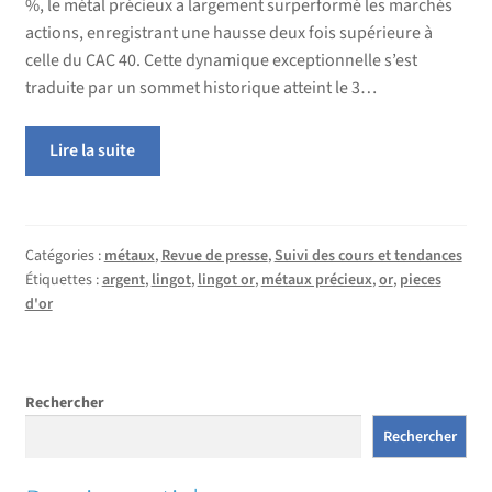
%, le métal précieux a largement surperformé les marchés
actions, enregistrant une hausse deux fois supérieure à
celle du CAC 40. Cette dynamique exceptionnelle s’est
traduite par un sommet historique atteint le 3…
Lire la suite
Catégories :
métaux
,
Revue de presse
,
Suivi des cours et tendances
Étiquettes :
argent
,
lingot
,
lingot or
,
métaux précieux
,
or
,
pieces
d'or
Rechercher
Rechercher