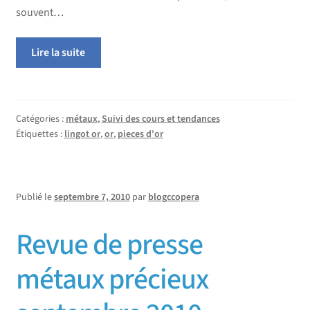
souvent…
Lire la suite
Catégories :
métaux
,
Suivi des cours et tendances
Étiquettes :
lingot or
,
or
,
pieces d'or
Publié le
septembre 7, 2010
par
blogccopera
Revue de presse
métaux précieux