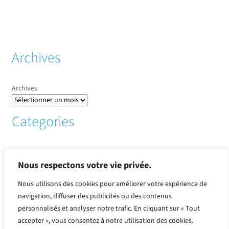
Archives
Archives
Categories
Informations sur les pays
(1)
Infos sur CCO
(1)
Nous respectons votre vie privée.
métaux
(136)
Nous utilisons des cookies pour améliorer votre expérience de
Perpectives et fondamentaux
(3)
navigation, diffuser des publicités ou des contenus
Produits or et argent
(30)
personnalisés et analyser notre trafic. En cliquant sur « Tout
Revue de presse
(2)
Suivi des cours et tendances
(101)
accepter », vous consentez à notre utilisation des cookies.