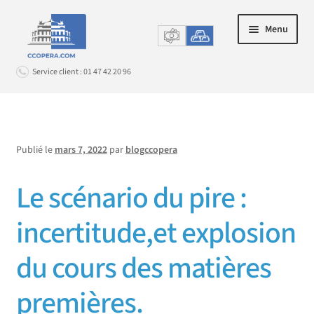
Aller
Aller
Menu
à
au
la
contenu
Service client : 01 47 42 20 96
navigation
Connexion
Publié le
mars 7, 2022
par
blogccopera
OR PHYSIQUE
Ouvrir
Le scénario du pire :
le
ARGENT MÉTAL & PLATINOÏDES
Ouvrir
menu
le
incertitude,et explosion
enfant
RACHAT D’OR
Ouvrir
menu
le
enfant
du cours des matières
INFOS
Ouvrir
menu
le
enfant
premières.
SERVICE CLIENT
Ouvrir
menu
le