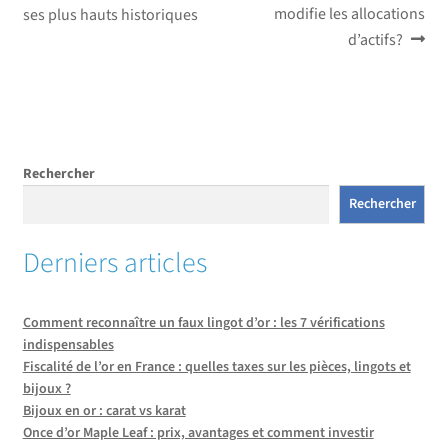
précédent :
suivant :
modifie les allocations
ses plus hauts historiques
de
d’actifs?
l’article
Rechercher
Rechercher
Derniers articles
Comment reconnaître un faux lingot d’or : les 7 vérifications
indispensables
Fiscalité de l’or en France : quelles taxes sur les pièces, lingots et
bijoux ?
Bijoux en or : carat vs karat
Once d’or Maple Leaf : prix, avantages et comment investir