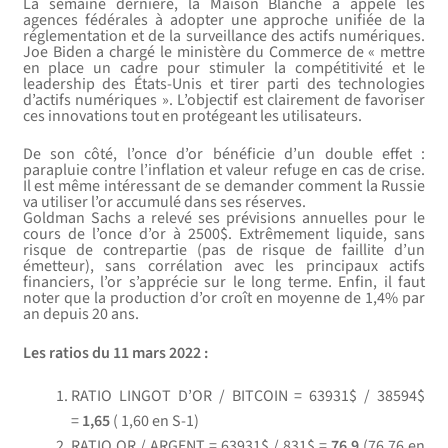
La semaine dernière, la Maison Blanche a appelé les
agences fédérales à adopter une approche unifiée de la
réglementation et de la surveillance des actifs numériques.
Joe Biden a chargé le ministère du Commerce de « mettre
en place un cadre pour stimuler la compétitivité et le
leadership des États-Unis et tirer parti des technologies
d’actifs numériques ». L’objectif est clairement de favoriser
ces innovations tout en protégeant les utilisateurs.
De son côté, l’once d’or bénéficie d’un double effet :
parapluie contre l’inflation et valeur refuge en cas de crise.
Il est même intéressant de se demander comment la Russie
va utiliser l’or accumulé dans ses réserves.
Goldman Sachs a relevé ses prévisions annuelles pour le
cours de l’once d’or à 2500$. Extrêmement liquide, sans
risque de contrepartie (pas de risque de faillite d’un
émetteur), sans corrélation avec les principaux actifs
financiers, l’or s’apprécie sur le long terme. Enfin, il faut
noter que la production d’or croît en moyenne de 1,4% par
an depuis 20 ans.
Les ratios du 11 mars 2022 :
RATIO LINGOT D’OR / BITCOIN = 63931$ / 38594$
=
1,65
( 1,60 en S-1)
RATIO OR / ARGENT = 63931$ / 831$ =
76,9
(76,76 en