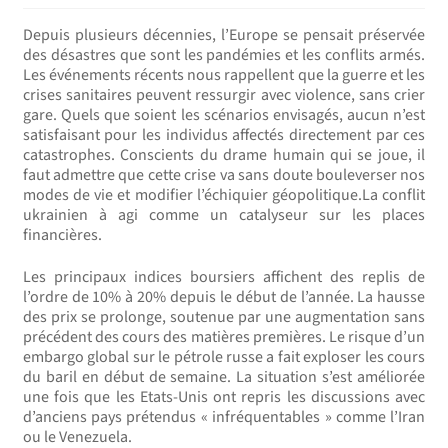
enfant
menu
Depuis plusieurs décennies, l’Europe se pensait préservée
enfant
des désastres que sont les pandémies et les conflits armés.
Les événements récents nous rappellent que la guerre et les
crises sanitaires peuvent ressurgir avec violence, sans crier
gare. Quels que soient les scénarios envisagés, aucun n’est
satisfaisant pour les individus affectés directement par ces
catastrophes. Conscients du drame humain qui se joue, il
faut admettre que cette crise va sans doute bouleverser nos
modes de vie et modifier l’échiquier géopolitique.La conflit
ukrainien à agi comme un catalyseur sur les places
financières.
Les principaux indices boursiers affichent des replis de
l’ordre de 10% à 20% depuis le début de l’année. La hausse
des prix se prolonge, soutenue par une augmentation sans
précédent des cours des matières premières. Le risque d’un
embargo global sur le pétrole russe a fait exploser les cours
du baril en début de semaine. La situation s’est améliorée
une fois que les Etats-Unis ont repris les discussions avec
d’anciens pays prétendus « infréquentables » comme l’Iran
ou le Venezuela.