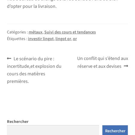
d’opter pour la livraison.
Catégories :
métaux
,
Suivi des cours et tendances
Étiquettes :
investir lingot
,
lingot or
,
or
Navigation
Article
Article
Un conflit qui s’étend aux
Le scénario du pire :
précédent :
suivant :
incertitude,et explosion du
réserve et aux devises
de
cours des matières
l’article
premières.
Rechercher
Rechercher