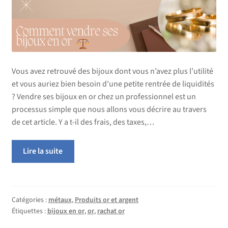
enfant
menu
enfant
Vous avez retrouvé des bijoux dont vous n’avez plus l’utilité
et vous auriez bien besoin d’une petite rentrée de liquidités
? Vendre ses bijoux en or chez un professionnel est un
processus simple que nous allons vous décrire au travers
de cet article. Y a t-il des frais, des taxes,…
Lire la suite
Catégories :
métaux
,
Produits or et argent
Étiquettes :
bijoux en or
,
or
,
rachat or