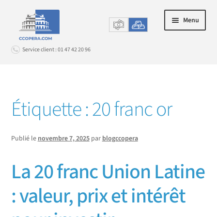
Aller
Aller
Menu
à
au
la
contenu
Service client : 01 47 42 20 96
navigation
Connexion
Étiquette :
20 franc or
OR PHYSIQUE
Ouvrir
le
ARGENT MÉTAL & PLATINOÏDES
Publié le
novembre 7, 2025
par
blogccopera
Ouvrir
menu
le
enfant
RACHAT D’OR
Ouvrir
La 20 franc Union Latine
menu
le
enfant
INFOS
Ouvrir
menu
: valeur, prix et intérêt
le
enfant
SERVICE CLIENT
Ouvrir
menu
le