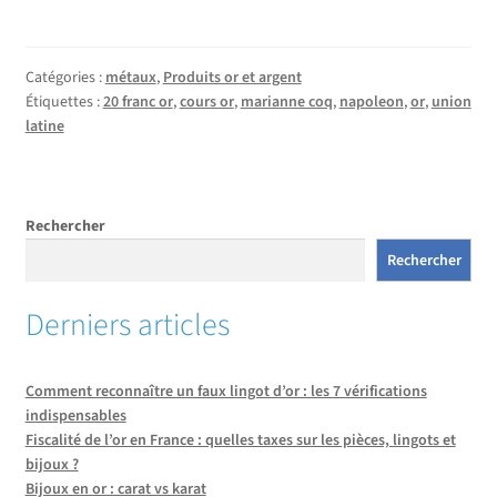
Catégories :
métaux
,
Produits or et argent
Étiquettes :
20 franc or
,
cours or
,
marianne coq
,
napoleon
,
or
,
union
latine
Rechercher
Rechercher
Derniers articles
Comment reconnaître un faux lingot d’or : les 7 vérifications
indispensables
Fiscalité de l’or en France : quelles taxes sur les pièces, lingots et
bijoux ?
Bijoux en or : carat vs karat