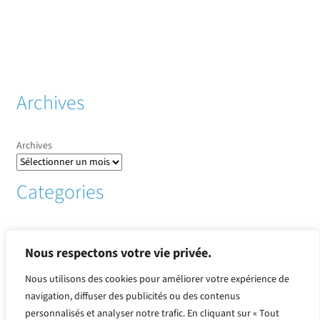
Archives
Archives
Categories
Informations sur les pays
(1)
Infos sur CCO
(1)
Nous respectons votre vie privée.
métaux
(136)
Nous utilisons des cookies pour améliorer votre expérience de
Perpectives et fondamentaux
(3)
navigation, diffuser des publicités ou des contenus
Produits or et argent
(30)
personnalisés et analyser notre trafic. En cliquant sur « Tout
Revue de presse
(2)