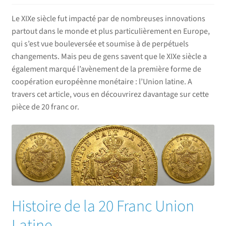
enfant
menu
Le XIXe siècle fut impacté par de nombreuses innovations
enfant
partout dans le monde et plus particulièrement en Europe,
qui s’est vue bouleversée et soumise à de perpétuels
changements. Mais peu de gens savent que le XIXe siècle a
également marqué l’avènement de la première forme de
coopération européènne monétaire : l’Union latine. A
travers cet article, vous en découvrirez davantage sur cette
pièce de 20 franc or.
Histoire de la 20 Franc Union
Latine