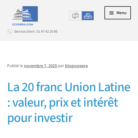
Aller
Aller
Menu
à
au
la
contenu
Service client : 01 47 42 20 96
navigation
Connexion
Publié le
novembre 7, 2025
par
blogccopera
OR PHYSIQUE
Ouvrir
La 20 franc Union Latine
le
ARGENT MÉTAL & PLATINOÏDES
Ouvrir
menu
le
: valeur, prix et intérêt
enfant
RACHAT D’OR
Ouvrir
menu
le
enfant
pour investir
INFOS
Ouvrir
menu
le
enfant
SERVICE CLIENT
Ouvrir
menu
le