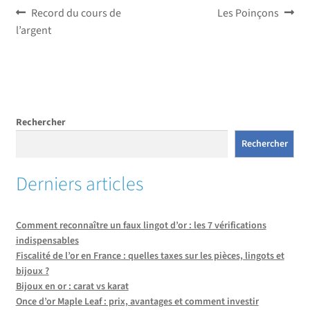
Navigation
Article
Article
Record du cours de
Les Poinçons
précédent :
suivant :
l’argent
de
l’article
Rechercher
Rechercher
Derniers articles
Comment reconnaître un faux lingot d’or : les 7 vérifications
indispensables
Fiscalité de l’or en France : quelles taxes sur les pièces, lingots et
bijoux ?
Bijoux en or : carat vs karat
Once d’or Maple Leaf : prix, avantages et comment investir