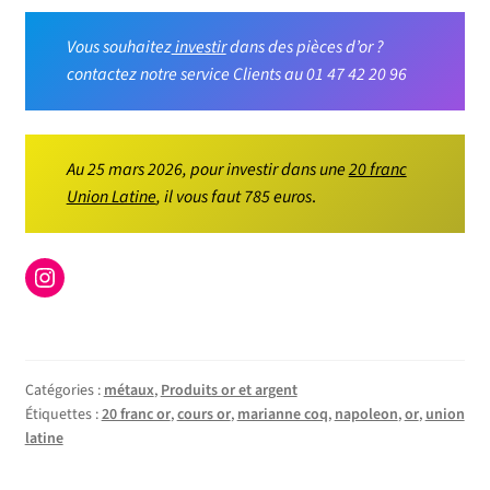
Vous souhaitez
investir
dans des pièces d’or ?
contactez notre service Clients au 01 47 42 20 96
Au 25 mars 2026, pour investir dans une
20 franc
Union Latine
, il vous faut 785 euros
.
Instagram
Catégories :
métaux
,
Produits or et argent
Étiquettes :
20 franc or
,
cours or
,
marianne coq
,
napoleon
,
or
,
union
latine