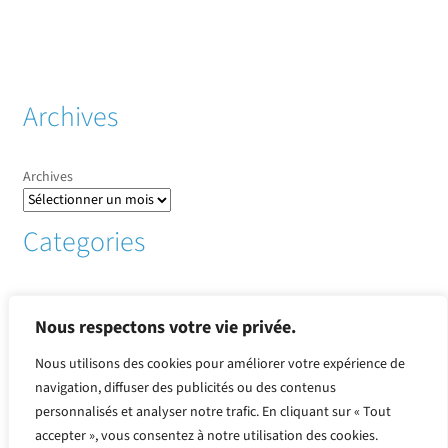
Archives
Archives
Categories
Informations sur les pays
(1)
Infos sur CCO
(1)
Nous respectons votre vie privée.
métaux
(136)
Nous utilisons des cookies pour améliorer votre expérience de
Perpectives et fondamentaux
(3)
navigation, diffuser des publicités ou des contenus
Produits or et argent
(30)
personnalisés et analyser notre trafic. En cliquant sur « Tout
Revue de presse
(2)
Suivi des cours et tendances
(101)
accepter », vous consentez à notre utilisation des cookies.